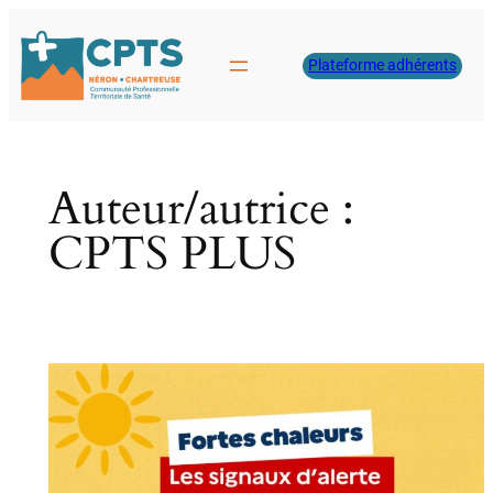
Aller
au
Plateforme adhérents
contenu
Auteur/autrice :
CPTS PLUS