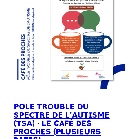
𝗣𝗢̂𝗟𝗘 𝗧𝗥𝗢𝗨𝗕𝗟𝗘 𝗗𝗨
𝗦𝗣𝗘𝗖𝗧𝗥𝗘 𝗗𝗘 𝗟’𝗔𝗨𝗧𝗜𝗦𝗠𝗘
(𝗧𝗦𝗔) · LE CAFÉ DES
PROCHES (Plusieurs