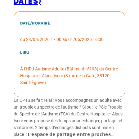
dates)
Date/horaire
du 24/03/2026 17:00 au 01/06/2026 16:00
Lieu
À l’HDJ Autisme Adulte (Bâtiment n°198) du Centre
Hospitalier Alpes-Isère (3 rue de la Gare, 38120
Saint-Égrève)
La CPTS se fait relai : Vous accompagnez un adulte avec
un trouble du spectre de l’autisme ? Si oui, le Pôle Trouble
du Spectre de l’Autisme (TSA) du Centre Hospitalier Alpes-
Isère vous propose des temps pour échanger, partager et
s’informer. 2 temps d’échanges distincts sont mis en
place : 𝗟’𝗲𝘀𝗽𝗮𝗰𝗲 𝗱𝗲 𝗽𝗮𝗿𝘁𝗮𝗴𝗲 𝗲𝗻𝘁𝗿𝗲 𝗽𝗿𝗼𝗰𝗵𝗲𝘀…