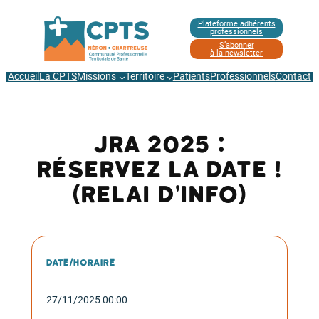
Aller
Plateforme adhérents
au
professionnels
contenu
S’abonner
à la newsletter
Accueil
La CPTS
Missions
Territoire
Patients
Professionnels
Contact
JRA 2025 :
réservez la date !
(relai d'info)
Date/horaire
27/11/2025 00:00