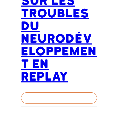
sur les
troubles
du
neurodév
eloppemen
t en
replay